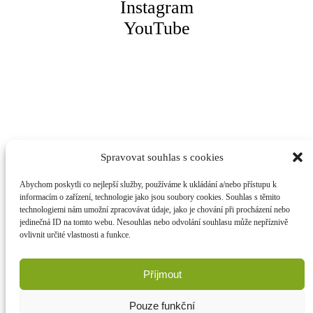
Instagram
YouTube
Spravovat souhlas s cookies
Abychom poskytli co nejlepší služby, používáme k ukládání a/nebo přístupu k
informacím o zařízení, technologie jako jsou soubory cookies. Souhlas s těmito
technologiemi nám umožní zpracovávat údaje, jako je chování při procházení nebo
jedinečná ID na tomto webu. Nesouhlas nebo odvolání souhlasu může nepříznivě
ovlivnit určité vlastnosti a funkce.
Příjmout
© 2015 – 2026 Všechna práva vyhrazena. Obsah těchto
stránek je autorským dílem ve smyslu zák. o právu
autorském, o právech souvisejících s právem autorským a
Pouze funkční