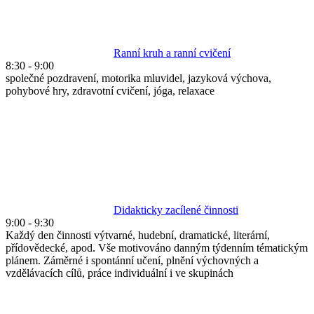
Ranní kruh a ranní cvičení
8:30
-
9:00
společné pozdravení, motorika mluvidel, jazyková výchova,
pohybové hry, zdravotní cvičení, jóga, relaxace
Didakticky zacílené činnosti
9:00
-
9:30
Každý den činnosti výtvarné, hudební, dramatické, literární,
přídovědecké, apod. Vše motivováno danným týdenním tématickým
plánem. Záměrné i spontánní učení, plnění výchovných a
vzdělávacích cílů, práce individuální i ve skupinách