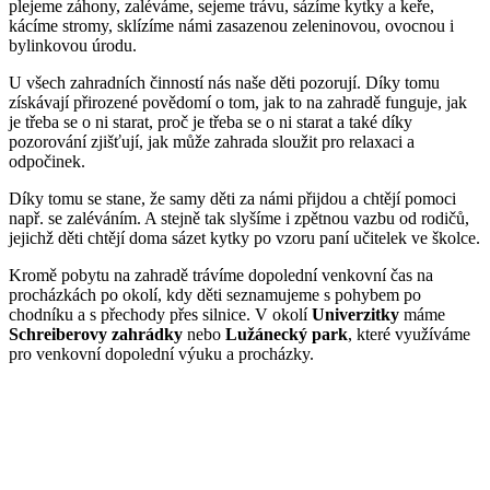
plejeme záhony, zaléváme, sejeme trávu, sázíme kytky a keře,
kácíme stromy, sklízíme námi zasazenou zeleninovou, ovocnou i
bylinkovou úrodu.
U všech zahradních činností nás naše děti pozorují. Díky tomu
získávají přirozené povědomí o tom, jak to na zahradě funguje, jak
je třeba se o ni starat, proč je třeba se o ni starat a také díky
pozorování zjišťují, jak může zahrada sloužit pro relaxaci a
odpočinek.
Díky tomu se stane, že samy děti za námi přijdou a chtějí pomoci
např. se zaléváním. A stejně tak slyšíme i zpětnou vazbu od rodičů,
jejichž děti chtějí doma sázet kytky po vzoru paní učitelek ve školce.
Kromě pobytu na zahradě trávíme dopolední venkovní čas na
procházkách po okolí, kdy děti seznamujeme s pohybem po
chodníku a s přechody přes silnice. V okolí
Univerzitky
máme
Schreiberovy zahrádky
nebo
Lužánecký park
, které využíváme
pro venkovní dopolední výuku a procházky.