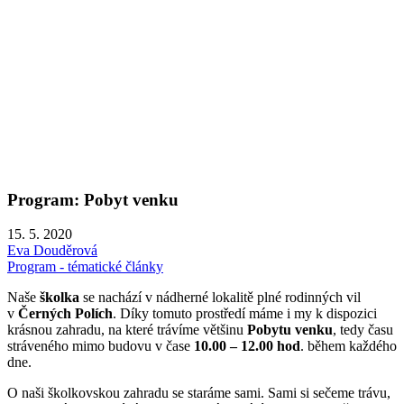
Program: Pobyt venku
15. 5. 2020
Eva Douděrová
Program - tématické články
Naše
školka
se nachází v nádherné lokalitě plné rodinných vil
v
Černých Polích
. Díky tomuto prostředí máme i my k dispozici
krásnou zahradu, na které trávíme většinu
Pobytu venku
, tedy času
stráveného mimo budovu v čase
10.00 – 12.00 hod
. během každého
dne.
O naši školkovskou zahradu se staráme sami. Sami si sečeme trávu,