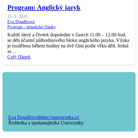
Program: Anglický jazyk
15. 5. 2020
Eva Douděrová
Program - tématické články
Každé úterý a čtvrtek dopoledne v časech 11.00 – 12.00 hod.
se děti účastní půlhodinového bloku anglického jazyka. Výuka
je rozdělena během hodiny na dvě části podle věku dětí. Jedná
se…
Celý článek
Eva Douděrová
https://univerzitka.cz
Ředitelka a spolumajitelka Univerzitky