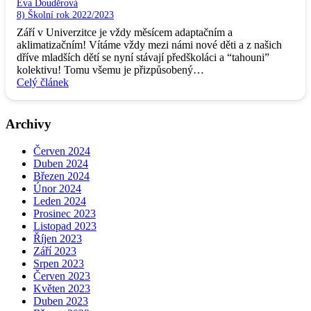
Eva Douděrová
8) Školní rok 2022/2023
Září v Univerzitce je vždy měsícem adaptačním a
aklimatizačním! Vítáme vždy mezi námi nové děti a z našich
dříve mladších dětí se nyní stávají předškoláci a “tahouni”
kolektivu! Tomu všemu je přizpůsobený…
Celý článek
Archivy
Červen 2024
Duben 2024
Březen 2024
Únor 2024
Leden 2024
Prosinec 2023
Listopad 2023
Říjen 2023
Září 2023
Srpen 2023
Červen 2023
Květen 2023
Duben 2023