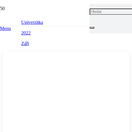
MĚSÍC:
ZÁŘÍ 2022
Univerzitka
Menu
2022
Září