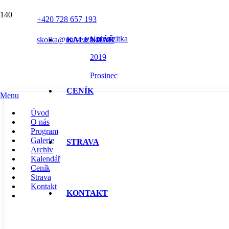
MĚSÍC:
PROSINEC 2019
+420 728 657 193
Univerzitka
skolka@univerzitka.cz
KALENDÁŘ
2019
Prosinec
CENÍK
Menu
Úvod
O nás
Program
Galerie
STRAVA
Archiv
Kalendář
Ceník
Strava
Kontakt
KONTAKT