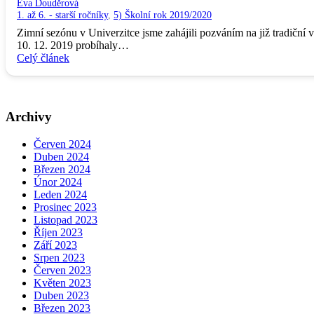
Eva Douděrová
1. až 6. - starší ročníky
,
5) Školní rok 2019/2020
Zimní sezónu v Univerzitce jsme zahájili pozváním na již tradičn
10. 12. 2019 probíhaly…
Celý článek
Archivy
Červen 2024
Duben 2024
Březen 2024
Únor 2024
Leden 2024
Prosinec 2023
Listopad 2023
Říjen 2023
Září 2023
Srpen 2023
Červen 2023
Květen 2023
Duben 2023
Březen 2023