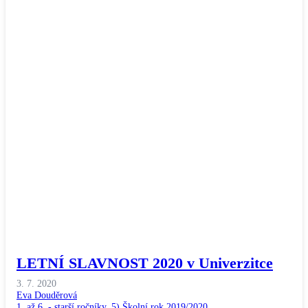
LETNÍ SLAVNOST 2020 v Univerzitce
3. 7. 2020
Eva Douděrová
1. až 6. - starší ročníky
,
5) Školní rok 2019/2020