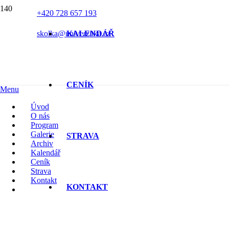
+420 728 657 193
skolka@univerzitka.cz
KALENDÁŘ
CENÍK
Menu
Úvod
O nás
Program
Galerie
STRAVA
Archiv
Kalendář
Ceník
Strava
Kontakt
KONTAKT