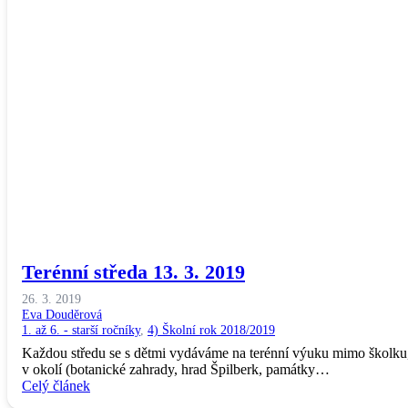
Terénní středa 13. 3. 2019
26. 3. 2019
Eva Douděrová
1. až 6. - starší ročníky
,
4) Školní rok 2018/2019
Každou středu se s dětmi vydáváme na terénní výuku mimo školku,
v okolí (botanické zahrady, hrad Špilberk, památky…
Celý článek