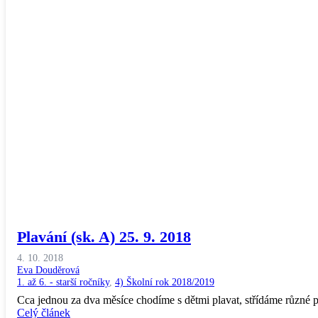
Plavání (sk. A) 25. 9. 2018
4. 10. 2018
Eva Douděrová
1. až 6. - starší ročníky
,
4) Školní rok 2018/2019
Cca jednou za dva měsíce chodíme s dětmi plavat, střídáme různé 
Celý článek