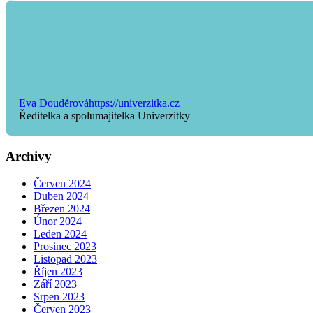
Eva Douděrová
https://univerzitka.cz
Ředitelka a spolumajitelka Univerzitky
Archivy
Červen 2024
Duben 2024
Březen 2024
Únor 2024
Leden 2024
Prosinec 2023
Listopad 2023
Říjen 2023
Září 2023
Srpen 2023
Červen 2023