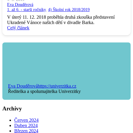
Eva Douděrová
1. až 6. - starší ročníky
,
4) Školní rok 2018/2019
V úterý 11. 12. 2018 proběhla druhá zkouška představení
Ukradené Vánoce našich dětí v divadle Barka.
Celý článek
Eva Douděrová
https://univerzitka.cz
Ředitelka a spolumajitelka Univerzitky
Archivy
Červen 2024
Duben 2024
Březen 2024