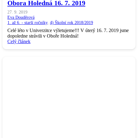
Obora Holedná 16. 7. 2019
27. 9. 2019
Eva Douděrová
1. až 6. - starší ročníky
,
4) Školní rok 2018/2019
Celé léto v Univerzitce výletujeme!!! V úterý 16. 7. 2019 jsme
dopoledne strávili v Oboře Holedná!
Celý článek