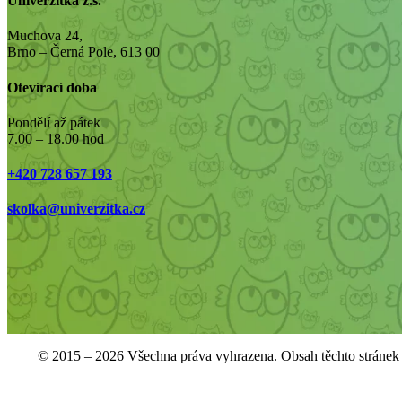
Univerzitka z.s.
Muchova 24,
Brno – Černá Pole, 613 00
Otevírací doba
Pondělí až pátek
7.00 – 18.00 hod
+420 728 657 193
skolka@univerzitka.cz
© 2015 – 2026 Všechna práva vyhrazena. Obsah těchto stránek j