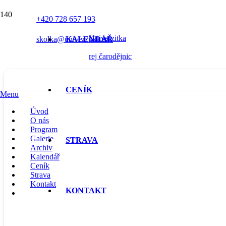
REJ ČARODĚJNIC
+420 728 657 193
Univerzitka
skolka@univerzitka.cz
KALENDÁŘ
rej čarodějnic
CENÍK
Menu
Úvod
O nás
Program
Galerie
STRAVA
Archiv
Kalendář
Ceník
Strava
Kontakt
KONTAKT