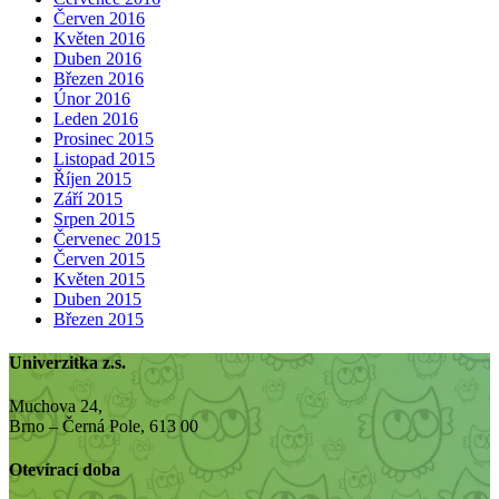
Červen 2016
Květen 2016
Duben 2016
Březen 2016
Únor 2016
Leden 2016
Prosinec 2015
Listopad 2015
Říjen 2015
Září 2015
Srpen 2015
Červenec 2015
Červen 2015
Květen 2015
Duben 2015
Březen 2015
Univerzitka z.s.
Muchova 24,
Brno – Černá Pole, 613 00
Otevírací doba