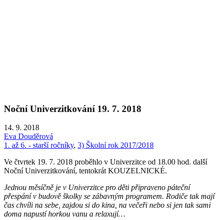
Noční Univerzitkování 19. 7. 2018
14. 9. 2018
Eva Douděrová
1. až 6. - starší ročníky
,
3) Školní rok 2017/2018
Ve čtvrtek 19. 7. 2018 proběhlo v Univerzitce od 18.00 hod. další
Noční Univerzitkování, tentokrát KOUZELNICKÉ.
Jednou měsíčně je v Univerzitce pro děti připraveno páteční
přespání v budově školky se zábavným programem. Rodiče tak mají
čas chvíli na sebe, zajdou si do kina, na večeři nebo si jen tak sami
doma napustí horkou vanu a relaxují…