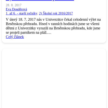
28. 8. 2017
Eva Douděrová
1. až 6. - starší ročníky
,
2) Školní rok 2016/2017
V úterý 18. 7. 2017 nás v Univerzitce čekal celodenní výlet na
Brněnskou přehradu. Hned v ranních hodinách jsme se všemi
dětmi z Univerzitky vyrazili na Brněnskou přehradu, kde jsme
se projeli parníkem na pláž.…
Celý článek