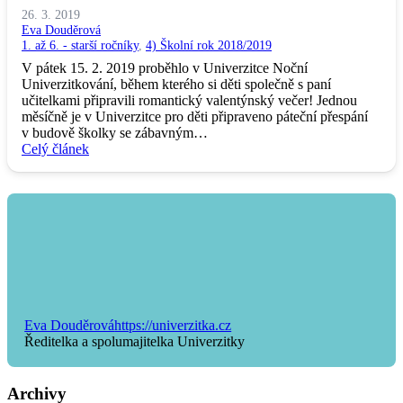
26. 3. 2019
Eva Douděrová
1. až 6. - starší ročníky
,
4) Školní rok 2018/2019
V pátek 15. 2. 2019 proběhlo v Univerzitce Noční
Univerzitkování, během kterého si děti společně s paní
učitelkami připravili romantický valentýnský večer! Jednou
měsíčně je v Univerzitce pro děti připraveno páteční přespání
v budově školky se zábavným…
Celý článek
Eva Douděrová
https://univerzitka.cz
Ředitelka a spolumajitelka Univerzitky
Archivy