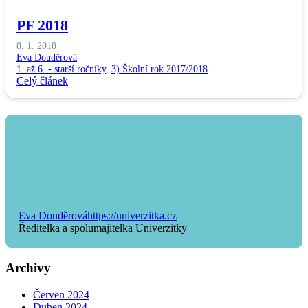
PF 2018
8. 1. 2018
Eva Douděrová
1. až 6. - starší ročníky
,
3) Školní rok 2017/2018
Celý článek
Eva Douděrová
https://univerzitka.cz
Ředitelka a spolumajitelka Univerzitky
Archivy
Červen 2024
Duben 2024