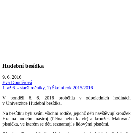
Hudební besídka
9. 6. 2016
Eva Douděrová
1. až 6. - starší ročníky
,
1) Školní rok 2015/2016
V pondělí 6. 6. 2016 proběhla v odpoledních hodinách
v Univerzitce Hudební besídka.
Na besídku byli zváni všichni rodiče, jejichž děti navštěvují kroužek
Hra na hudební nástroj (flétna nebo klavír) a kroužek Malovaná
písnička, ve kterém se děti seznamují s lidovými písněmi.