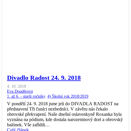
Divadlo Radost 24. 9. 2018
4. 10. 2018
Eva Douděrová
1. až 6. - starší ročníky
,
4) Školní rok 2018/2019
V pondělí 24. 9. 2018 jsme jeli do DIVADLA RADOST na
představení Tři čuníci nezbedníci. V závěru nás čekalo
obrovské překvapení. Naše dnešní oslavenkyně Roxanka byla
vyznána na pódium, kde dostala narozeninový dort a obrovský
balónek. Vše zařídili…
Celý článek