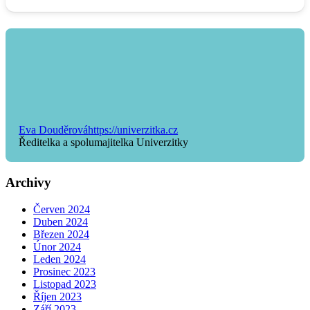
Eva Douděrová
https://univerzitka.cz
Ředitelka a spolumajitelka Univerzitky
Archivy
Červen 2024
Duben 2024
Březen 2024
Únor 2024
Leden 2024
Prosinec 2023
Listopad 2023
Říjen 2023
Září 2023