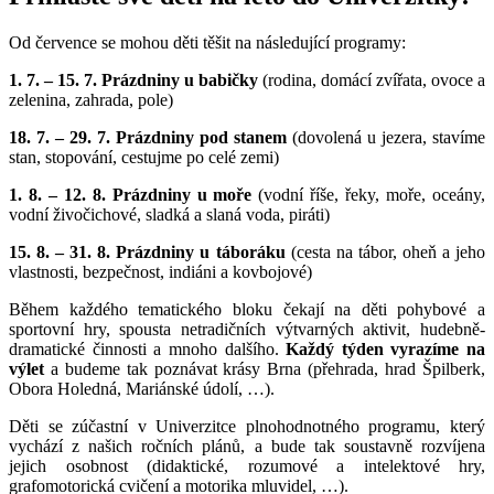
Od července se mohou děti těšit na následující programy:
1. 7. – 15. 7. Prázdniny u babičky
(rodina, domácí zvířata, ovoce a
zelenina, zahrada, pole)
18. 7. – 29. 7. Prázdniny pod stanem
(dovolená u jezera, stavíme
stan, stopování, cestujme po celé zemi)
1. 8. – 12. 8. Prázdniny u moře
(vodní říše, řeky, moře, oceány,
vodní živočichové, sladká a slaná voda, piráti)
15. 8. – 31. 8. Prázdniny u táboráku
(cesta na tábor, oheň a jeho
vlastnosti, bezpečnost, indiáni a kovbojové)
Během každého tematického bloku čekají na děti pohybové a
sportovní hry, spousta netradičních výtvarných aktivit, hudebně-
dramatické činnosti a mnoho dalšího.
Každý týden vyrazíme na
výlet
a budeme tak poznávat krásy Brna (přehrada, hrad Špilberk,
Obora Holedná, Mariánské údolí, …).
Děti se zúčastní v Univerzitce plnohodnotného programu, který
vychází z našich ročních plánů, a bude tak soustavně rozvíjena
jejich osobnost (didaktické, rozumové a intelektové hry,
grafomotorická cvičení a motorika mluvidel, …).