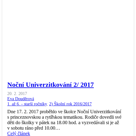
Noční Univerzitkování 2/ 2017
20. 2. 2017
Eva Douděrová
1. až 6. - starší ročníky
,
2) Školní rok 2016/2017
Dne 17. 2. 2017 proběhlo ve školce Noční Univerzitkování
s princeznovskou a rytířskou tematikou. Rodiče dovedli své
děti do školky v pátek na 18.00 hod. a vyzvedávali si je až
v sobotu ráno před 10.00…
Celý článek