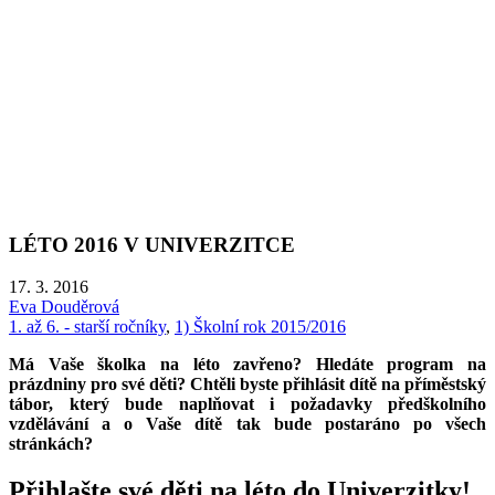
LÉTO 2016 V UNIVERZITCE
17. 3. 2016
Eva Douděrová
1. až 6. - starší ročníky
,
1) Školní rok 2015/2016
Má Vaše školka na léto zavřeno? Hledáte program na
prázdniny pro své děti? Chtěli byste přihlásit dítě na příměstský
tábor, který bude naplňovat i požadavky předškolního
vzdělávání a o Vaše dítě tak bude postaráno po všech
stránkách?
Přihlašte své děti na léto do Univerzitky!