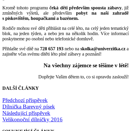
Kromě tohoto programu
čeká děti především spousta zábavy
, již
zmíněných výletů, ale především
pobyt na naší zahradě
s pískovištěm, houpačkami a bazénem.
Rodiče mohou své děti přihlásit na celé léto, na celý jeden tematický
blok, na jeden týden, a nebo jen na několik hodin. Více informací
poskytneme po osobní nebo telefonické domluvě.
Přihlašte své dítě na
728 657 193
nebo na
skolka@univerzitka.cz
a
zajistěte včas svému dítěti léto plné zábavy a poznání!
Na všechny zájemce se těšíme v létě!
Dopřejte Vašim dětem to, co si opravdu zaslouží!
DALŠÍ ČLÁNKY
Předchozí příspěvek
Dílnička Barevný písek
Následující příspěvek
Velikonoční dílničky 2016