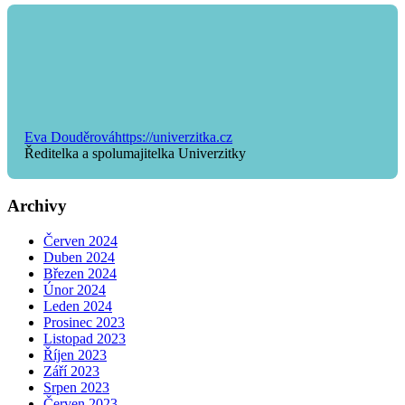
Eva Douděrová
https://univerzitka.cz
Ředitelka a spolumajitelka Univerzitky
Archivy
Červen 2024
Duben 2024
Březen 2024
Únor 2024
Leden 2024
Prosinec 2023
Listopad 2023
Říjen 2023
Září 2023
Srpen 2023
Červen 2023