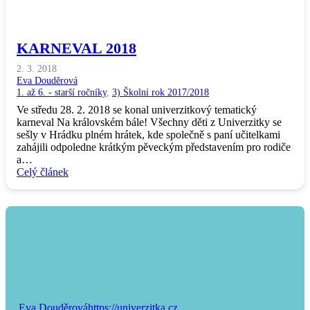
KARNEVAL 2018
2. 3. 2018
Eva Douděrová
1. až 6. - starší ročníky
,
3) Školní rok 2017/2018
Ve středu 28. 2. 2018 se konal univerzitkový tematický
karneval Na královském bále! Všechny děti z Univerzitky se
sešly v Hrádku plném hrátek, kde společně s paní učitelkami
zahájili odpoledne krátkým pěveckým představením pro rodiče
a…
Celý článek
Eva Douděrová
https://univerzitka.cz