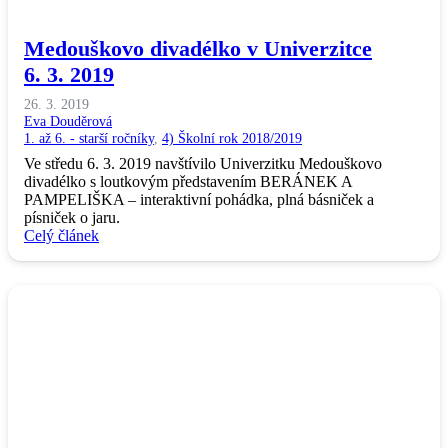
Medouškovo divadélko v Univerzitce
6. 3. 2019
26. 3. 2019
Eva Douděrová
1. až 6. - starší ročníky
,
4) Školní rok 2018/2019
Ve středu 6. 3. 2019 navštívilo Univerzitku Medouškovo
divadélko s loutkovým představením BERÁNEK A
PAMPELIŠKA – interaktivní pohádka, plná básniček a
písniček o jaru.
Celý článek