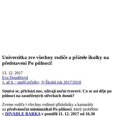
Univerzitka zve všechny rodiče a přátele školky na
představení Po půlnoci!
13. 12. 2017
Eva Douděrová
1. až 6. - starší ročníky
,
3) Školní rok 2017/2018
Stmívá se, přichází noc, ožívají noční tvorové. Co se asi děje po
půlnoci na zasněžených střechách domů?
Zveme rodiče i všechny rodinné příslušníky a kamarády
na
předvánoční minimuzikál Po půlnoci
, který proběhne
v
DIVADLE BARKA
v pondělí 11. 12. 2017 od 16.30