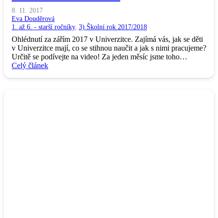
8. 11. 2017
Eva Douděrová
1. až 6. - starší ročníky
,
3) Školní rok 2017/2018
Ohlédnutí za zářím 2017 v Univerzitce. Zajímá vás, jak se děti
v Univerzitce mají, co se stihnou naučit a jak s nimi pracujeme?
Určitě se podívejte na video! Za jeden měsíc jsme toho…
Celý článek