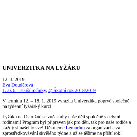
UNIVERZITKA NA LYŽÁKU
12. 3. 2019
Eva Douděrová
1. až 6. - starší ročníky
,
4) Školní rok 2018/2019
V termínu 12. – 18. 1. 2019 vyrazila Univerzitka poprvé společně
na týdenní lyžařský kurz!
Lyžáku na Ostružné se zúčastnily naše děti společně s celými
rodinami! Program byl připraven jak pro děti, tak pro naše rodiče a
každý si našel to své! Děkujeme
Lemurům
za organizaci a za
zprostředkovávání skvělého týdne a už se těšíme na příští rok!