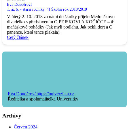
Eva Douděrová
1. až 6. - starší ročníky
,
4) Školní rok 2018/2019
V úterý 2. 10. 2018 za námi do školky přijelo Medouškovo
divadélko s představením O PEJSKOVI A KOČIČCE – tři
maňáskové pohádky (Jak myli podlahu, Jak pekli dort a O
panence, která tence plakala).
Celý článek
Eva Douděrová
https://univerzitka.cz
Ředitelka a spolumajitelka Univerzitky
Archivy
Červen 2024