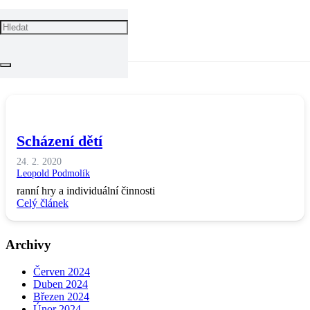
HARMONOGRAM DNE
Univerzitka
Menu
Události
Scházení dětí
24. 2. 2020
Leopold Podmolík
ranní hry a individuální činnosti
Celý článek
Archivy
Červen 2024
Duben 2024
Březen 2024
Únor 2024