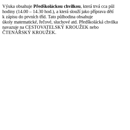
Výuka obsahuje
Předškoláckou chvilkou
, která trvá cca půl
hodiny (14.00 – 14.30 hod.), a která slouží jako příprava dětí
k zápisu do prvních tříd. Tato půlhodina obsahuje
úkoly matematické, řečové, sluchové atd. Předškolácká chvilka
navazuje na CESTOVATELSKÝ KROUŽEK nebo
ČTENÁŘSKÝ KROUŽEK.