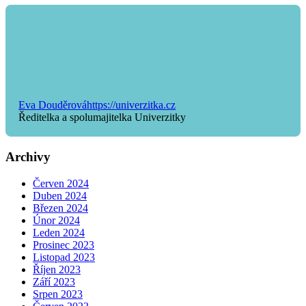
Eva Douděrová
https://univerzitka.cz
Ředitelka a spolumajitelka Univerzitky
Archivy
Červen 2024
Duben 2024
Březen 2024
Únor 2024
Leden 2024
Prosinec 2023
Listopad 2023
Říjen 2023
Září 2023
Srpen 2023