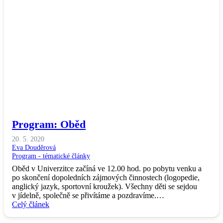
Program: Oběd
20. 5. 2020
Eva Douděrová
Program - tématické články
Oběd v Univerzitce začíná ve 12.00 hod. po pobytu venku a
po skončení dopoledních zájmových činnostech (logopedie,
anglický jazyk, sportovní kroužek). Všechny děti se sejdou
v jídelně, společně se přivítáme a pozdravíme.…
Celý článek