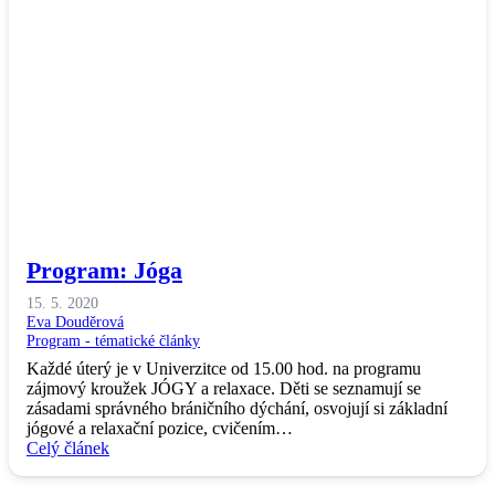
Program: Jóga
15. 5. 2020
Eva Douděrová
Program - tématické články
Každé úterý je v Univerzitce od 15.00 hod. na programu
zájmový kroužek JÓGY a relaxace. Děti se seznamují se
zásadami správného bráničního dýchání, osvojují si základní
jógové a relaxační pozice, cvičením…
Celý článek