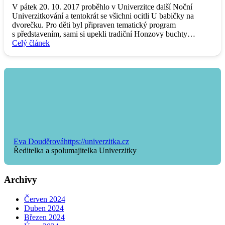
V pátek 20. 10. 2017 proběhlo v Univerzitce další Noční
Univerzitkování a tentokrát se všichni ocitli U babičky na
dvorečku. Pro děti byl připraven tematický program
s představením, sami si upekli tradiční Honzovy buchty…
Celý článek
Eva Douděrová
https://univerzitka.cz
Ředitelka a spolumajitelka Univerzitky
Archivy
Červen 2024
Duben 2024
Březen 2024