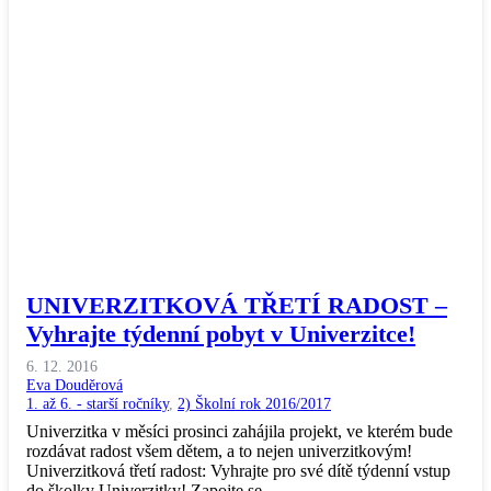
UNIVERZITKOVÁ TŘETÍ RADOST –
Vyhrajte týdenní pobyt v Univerzitce!
6. 12. 2016
Eva Douděrová
1. až 6. - starší ročníky
,
2) Školní rok 2016/2017
Univerzitka v měsíci prosinci zahájila projekt, ve kterém bude
rozdávat radost všem dětem, a to nejen univerzitkovým!
Univerzitková třetí radost: Vyhrajte pro své dítě týdenní vstup
do školky Univerzitky! Zapojte se…