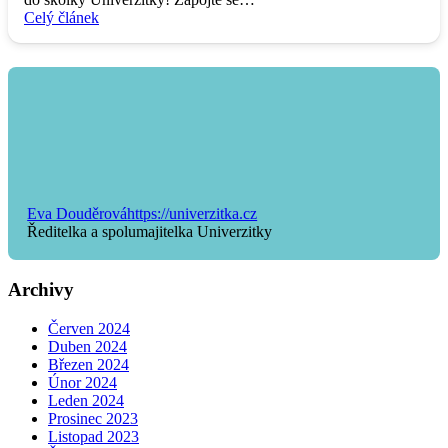
Celý článek
Eva Douděrová
https://univerzitka.cz
Ředitelka a spolumajitelka Univerzitky
Archivy
Červen 2024
Duben 2024
Březen 2024
Únor 2024
Leden 2024
Prosinec 2023
Listopad 2023