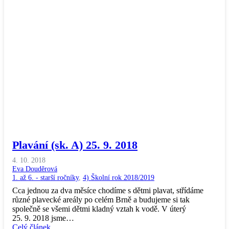
Plavání (sk. A) 25. 9. 2018
4. 10. 2018
Eva Douděrová
1. až 6. - starší ročníky
,
4) Školní rok 2018/2019
Cca jednou za dva měsíce chodíme s dětmi plavat, střídáme
různé plavecké areály po celém Brně a budujeme si tak
společně se všemi dětmi kladný vztah k vodě. V úterý
25. 9. 2018 jsme…
Celý článek